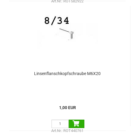
Art.Nr.: ROT582922
Linsenflanschkopfschraube M6X20
1,00 EUR
Art.Nr.: ROT440761