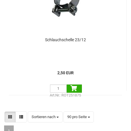
Schlauchschelle 23/12
2,50 EUR
Art.Nr.: ROT251875
Sortieren nach
pro Seite
Sortieren nach
90 pro Seite
1