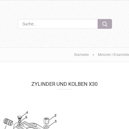
Sprache auswählen
Suche...
E-Mail
Passwort
»
Startseite
Motoren | Ersatzteil
ZYLINDER UND KOLBEN X30
Konto erstellen
Passwort verge