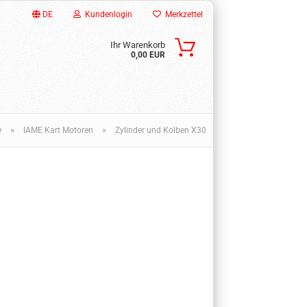
DE
Kundenlogin
Merkzettel
Ihr Warenkorb
0,00 EUR
»
»
e
IAME Kart Motoren
Zylinder und Kolben X30
ssen?