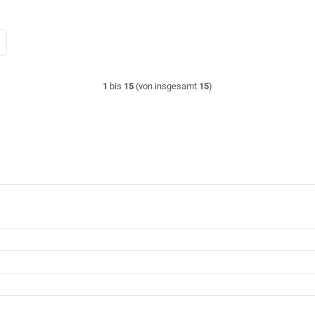
1
bis
15
(von insgesamt
15
)