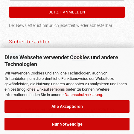
Der Newsletter ist natürlich jederzeit wieder abbestellbar
Sicher bezahlen
Diese Webseite verwendet Cookies und andere
Technologien
Versand
Wir verwenden Cookies und ähnliche Technologien, auch von
Drittanbietern, um die ordentliche Funktionsweise der Website zu
gewährleisten, die Nutzung unseres Angebotes zu analysieren und Ihnen
ein bestmögliches Einkaufserlebnis bieten zu können. Weitere
Vertrag widerrufen
Informationen finden Sie in unserer
Datenschutzerklärung
.
Alle Akzeptieren
Alle Preise verstehen sich inklusive der gesetzlichen
Mehrwertsteuer, zzgl.
Versandkosten
soweit nicht anders
gekennzeichnet.
Nur Notwendige