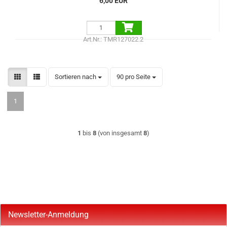
6,00 EUR
Art.Nr.: TMR127022.2
Sortieren nach
pro Seite
Sortieren nach
90 pro Seite
1
1
bis
8
(von insgesamt
8
)
Newsletter-Anmeldung