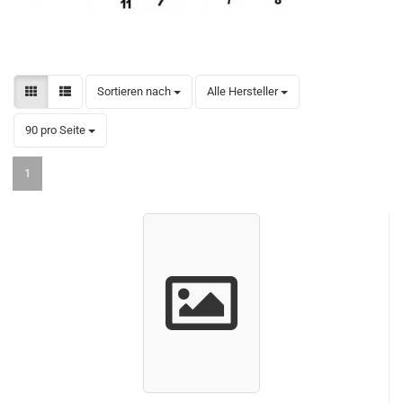
Sortieren nach
pro Seite
Sortieren nach
Alle Hersteller
pro Seite
90 pro Seite
1