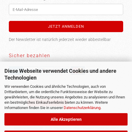
Der Newsletter ist natürlich jederzeit wieder abbestellbar
Sicher bezahlen
Diese Webseite verwendet Cookies und andere
Technologien
Versand
Wir verwenden Cookies und ähnliche Technologien, auch von
Drittanbietern, um die ordentliche Funktionsweise der Website zu
gewährleisten, die Nutzung unseres Angebotes zu analysieren und Ihnen
ein bestmögliches Einkaufserlebnis bieten zu können. Weitere
Vertrag widerrufen
Informationen finden Sie in unserer
Datenschutzerklärung
.
Alle Akzeptieren
Alle Preise verstehen sich inklusive der gesetzlichen
Mehrwertsteuer, zzgl.
Versandkosten
soweit nicht anders