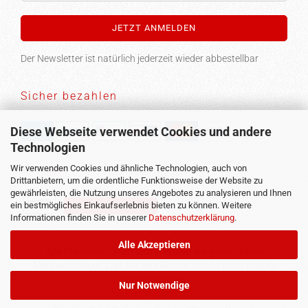
Der Newsletter ist natürlich jederzeit wieder abbestellbar
Sicher bezahlen
Diese Webseite verwendet Cookies und andere
Technologien
Versand
Wir verwenden Cookies und ähnliche Technologien, auch von
Drittanbietern, um die ordentliche Funktionsweise der Website zu
gewährleisten, die Nutzung unseres Angebotes zu analysieren und Ihnen
ein bestmögliches Einkaufserlebnis bieten zu können. Weitere
Vertrag widerrufen
Informationen finden Sie in unserer
Datenschutzerklärung
.
Alle Akzeptieren
Alle Preise verstehen sich inklusive der gesetzlichen
Mehrwertsteuer, zzgl.
Versandkosten
soweit nicht anders
gekennzeichnet.
Nur Notwendige