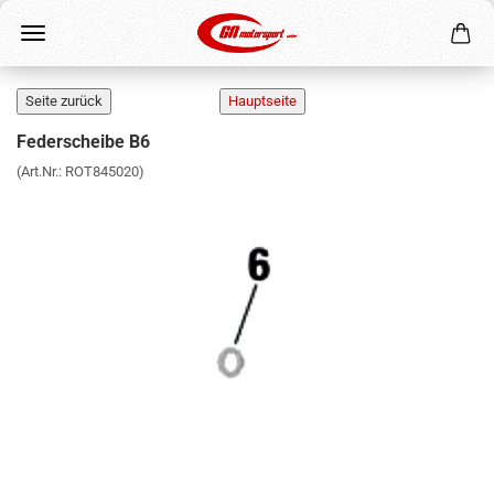
Federscheibe B6
(Art.Nr.:
ROT845020
)