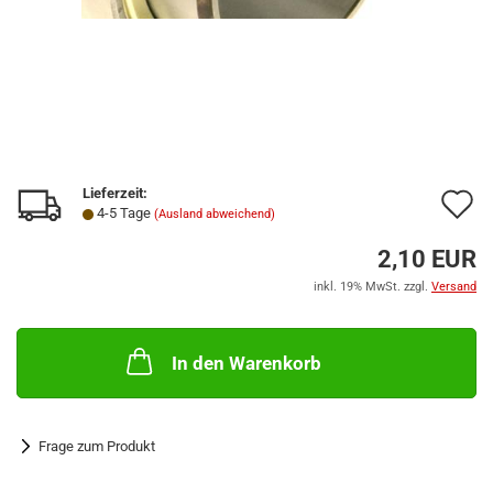
Lieferzeit:
A
4-5 Tage
(Ausland abweichend)
d
2,10 EUR
M
inkl. 19% MwSt. zzgl.
Versand
In den Warenkorb
Frage zum Produkt