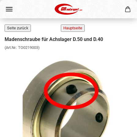
Madenschraube für Achslager D.50 und D.40
(Art.Nr.:
TO0219003
)