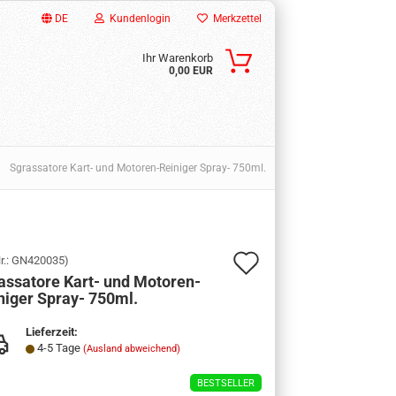
DE
Kundenlogin
Merkzettel
Ihr Warenkorb
0,00 EUR
»
Sgrassatore Kart- und Motoren-Reiniger Spray- 750ml.
Auf
r.:
GN420035
)
assatore Kart- und Motoren-
den
ssen?
niger Spray- 750ml.
Merkzettel
Lieferzeit:
4-5 Tage
(Ausland abweichend)
BESTSELLER