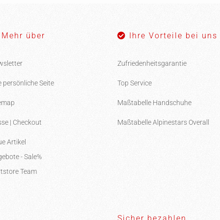
Mehr über
Ihre Vorteile bei uns
sletter
Zufriedenheitsgarantie
e persönliche Seite
Top Service
temap
Maßtabelle Handschuhe
se | Checkout
Maßtabelle Alpinestars Overall
e Artikel
ebote - Sale%
tstore Team
Sicher bezahlen