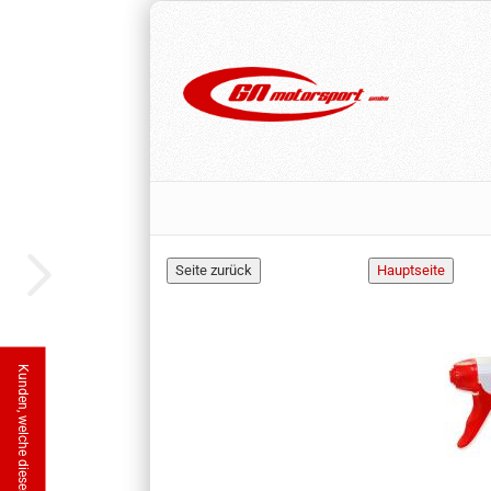
Dichtung Auspuffkrümm Bild-
Race-Tape Ge
Nr.29
sch
4,00 EUR
15,5