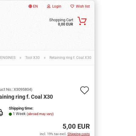
EN
Login
Wish list
Shopping Cart
0,00 EUR
d
»
»
-ENGINES
Tool X30
Retaining ring f. Coal X30
Add
uct No.:
X3095804
)
ew account
aining ring f. Coal X30
to
sword?
Shipping time:
wish
1 Week
(abroad may vary)
list
5,00 EUR
incl. 19% tax excl.
Shipping costs