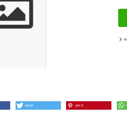
A
tweet
pin it