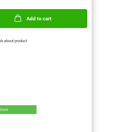
Add to cart
sk about product
share