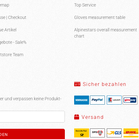
temap
Top Service
se | Checkout
Gloves measurement table
e Artikel
Alpinestars overall measurement
chart
ebote - Sale%
tstore Team
Sicher bezahlen
er und verpassen keine Produkt-
Versand