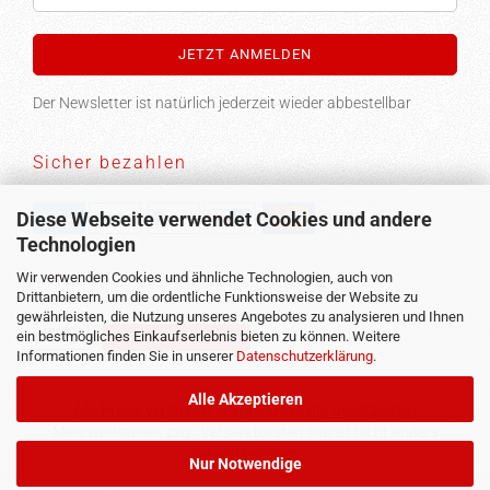
Der Newsletter ist natürlich jederzeit wieder abbestellbar
Sicher bezahlen
Diese Webseite verwendet Cookies und andere
Technologien
Versand
Wir verwenden Cookies und ähnliche Technologien, auch von
Drittanbietern, um die ordentliche Funktionsweise der Website zu
gewährleisten, die Nutzung unseres Angebotes zu analysieren und Ihnen
ein bestmögliches Einkaufserlebnis bieten zu können. Weitere
Vertrag widerrufen
Informationen finden Sie in unserer
Datenschutzerklärung
.
Alle Akzeptieren
Alle Preise verstehen sich inklusive der gesetzlichen
Mehrwertsteuer, zzgl.
Versandkosten
soweit nicht anders
gekennzeichnet.
Nur Notwendige