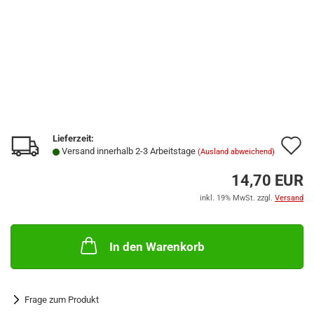
Lieferzeit:
A
Versand innerhalb 2-3 Arbeitstage
(Ausland abweichend)
d
14,70 EUR
M
inkl. 19% MwSt. zzgl.
Versand
In den Warenkorb
Frage zum Produkt