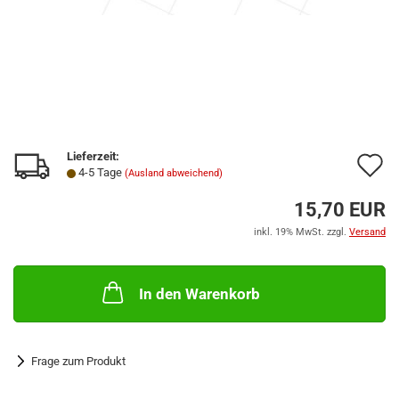
Lieferzeit:
A
4-5 Tage
(Ausland abweichend)
d
15,70 EUR
M
inkl. 19% MwSt. zzgl.
Versand
In den Warenkorb
Frage zum Produkt