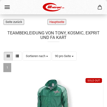
TEAMBEKLEIDUNG VON TONY, KOSMIC, EXPRIT
UND FA KART
Sortieren nach
pro Seite
Sortieren nach
90 pro Seite
1
SOLD OUT