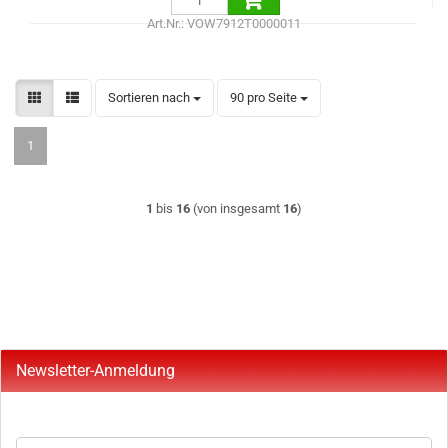
Art.Nr.: VOW7912T0000011
Sortieren nach
pro Seite
Sortieren nach
90 pro Seite
1
1
bis
16
(von insgesamt
16
)
Newsletter-Anmeldung
WEITER