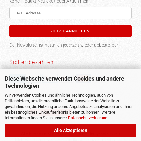
keine Produkt-Neuigkeit oder Aktion mehr.
Der Newsletter ist natürlich jederzeit wieder abbestellbar
Sicher bezahlen
Diese Webseite verwendet Cookies und andere
Technologien
Versand
Wir verwenden Cookies und ähnliche Technologien, auch von
Drittanbietern, um die ordentliche Funktionsweise der Website zu
gewährleisten, die Nutzung unseres Angebotes zu analysieren und Ihnen
ein bestmögliches Einkaufserlebnis bieten zu können. Weitere
Vertrag widerrufen
Informationen finden Sie in unserer
Datenschutzerklärung
.
Alle Akzeptieren
Alle Preise verstehen sich inklusive der gesetzlichen
Mehrwertsteuer, zzgl.
Versandkosten
soweit nicht anders