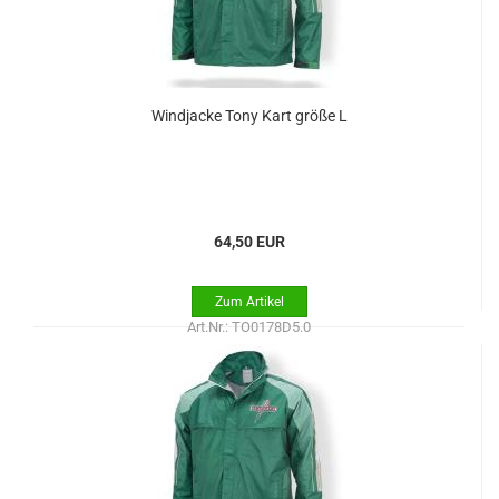
Windjacke Tony Kart größe L
64,50 EUR
Art.Nr.: TO0178D5.0