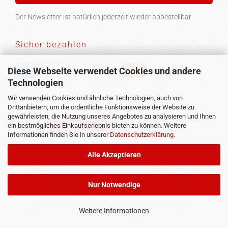
Der Newsletter ist natürlich jederzeit wieder abbestellbar
Sicher bezahlen
Diese Webseite verwendet Cookies und andere
Technologien
Versand
Wir verwenden Cookies und ähnliche Technologien, auch von
Drittanbietern, um die ordentliche Funktionsweise der Website zu
gewährleisten, die Nutzung unseres Angebotes zu analysieren und Ihnen
ein bestmögliches Einkaufserlebnis bieten zu können. Weitere
Vertrag widerrufen
Informationen finden Sie in unserer
Datenschutzerklärung
.
Alle Akzeptieren
Alle Preise verstehen sich inklusive der gesetzlichen
Mehrwertsteuer, zzgl.
Versandkosten
soweit nicht anders
gekennzeichnet.
Nur Notwendige
Gambio
Shop Software Gambio Themes
Xycons
Weitere Informationen
Cookie Einstellungen