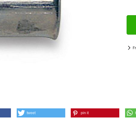
F
tweet
pin it