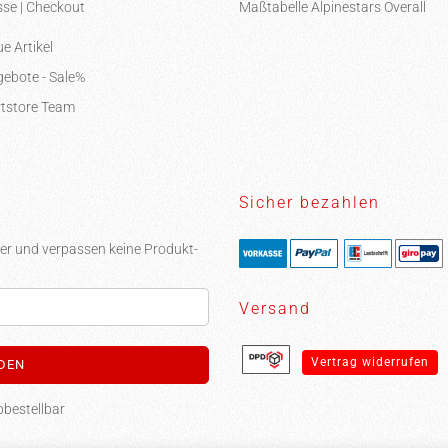
se | Checkout
Maßtabelle Alpinestars Overall
e Artikel
ebote - Sale%
tstore Team
Sicher bezahlen
er und verpassen keine Produkt-
Versand
Vertrag widerrufen
bbestellbar