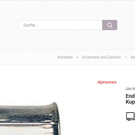
Sprache auswählen
Suche...
E-Mail
Passwort
»
»
Startseite
Ersatzteile und Zubehör
Se
Alpinestars
(Art.N
Konto erstellen
End
Passwort verge
Kup