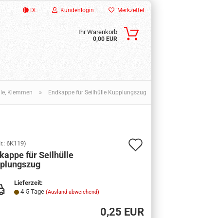
DE
Kundenlogin
Merkzettel
Ihr Warenkorb
0,00 EUR
»
ile, Klemmen
Endkappe für Seilhülle Kupplungszug
Auf
r.:
6K119
)
kappe für Seilhülle
den
ssen?
plungszug
Merkzettel
Lieferzeit:
4-5 Tage
(Ausland abweichend)
0,25 EUR